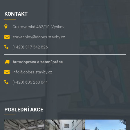
KONTAKT
Cukrovarská 462/10, Vyškov
stavebniny@dobes-stavby.cz
(+420) 517 342 826
Autodoprava a zemní práce
info@dobes-stavby.cz
(+420) 605 263 844
POSLEDNÍ AKCE