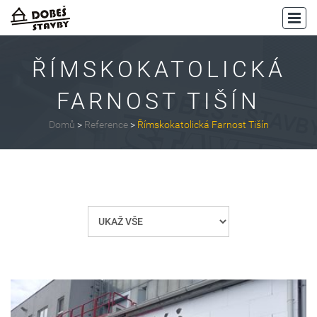
ŘÍMSKOKATOLICKÁ
FARNOST TIŠÍN
Domů
>
Reference
>
Římskokatolická Farnost Tišín