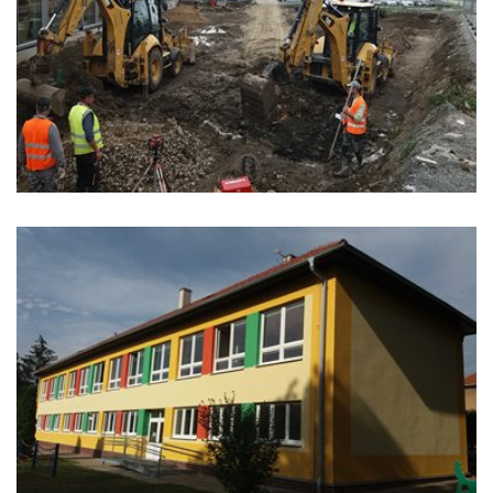
REINVEST CORPORATION, S.R.O.
MATEŘSKÁ ŠKOLA PUŠKINOVA,
VYŠKOV, PŘÍSPĚVKOVÁ
ORGANIZACE