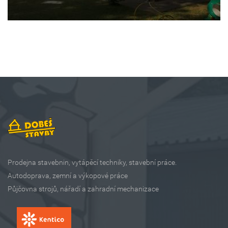
Prodejna stavebnin, vytápěcí techniky, stavební práce.
Autodoprava, zemní a výkopové práce
Půjčovna strojů, nářadí a zahradní mechanizace