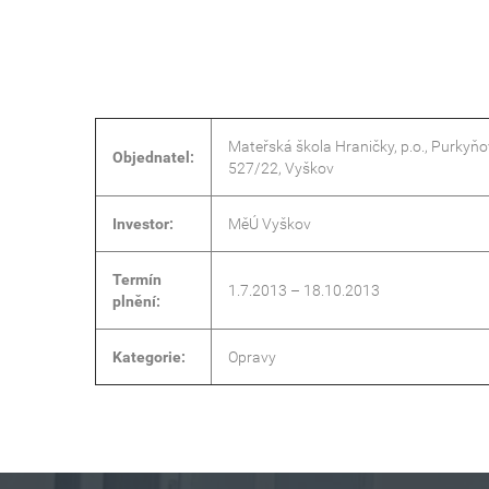
Mateřská škola Hraničky, p.o., Purkyň
Objednatel:
527/22, Vyškov
Investor:
MěÚ Vyškov
Termín
1.7.2013 – 18.10.2013
plnění:
Kategorie:
Opravy