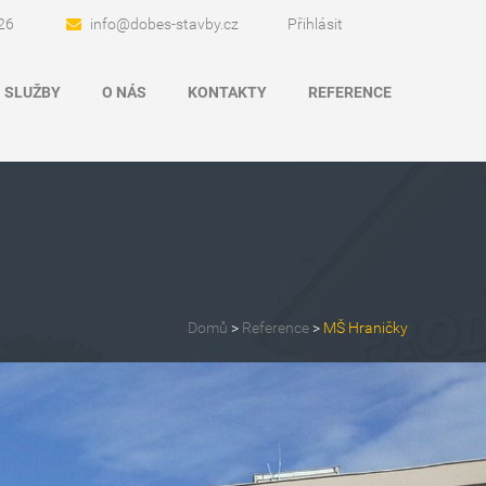
26
info@dobes-stavby.cz
Přihlásit
SLUŽBY
O NÁS
KONTAKTY
REFERENCE
Domů
>
Reference
>
MŠ Hraničky