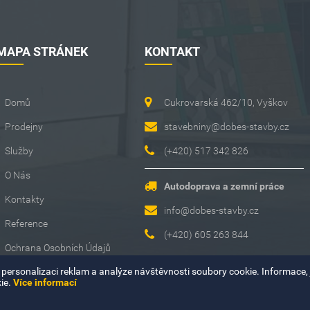
MAPA STRÁNEK
KONTAKT
Domů
Cukrovarská 462/10, Vyškov
Prodejny
stavebniny@dobes-stavby.cz
Služby
(+420) 517 342 826
O Nás
Autodoprava a zemní práce
Kontakty
info@dobes-stavby.cz
Reference
(+420) 605 263 844
Ochrana Osobních Údajů
personalizaci reklam a analýze návštěvnosti soubory cookie. Informace, j
Výstavba Fotovoltaické
ie.
Více informací
Elektrárny Včetně Akumulace