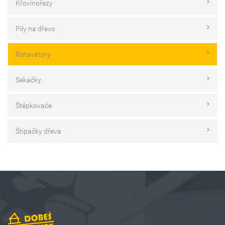
Křovinořezy
Pily na dřevo
Rotavátory
Sekačky
Štěpkovače
Štípačky dřeva