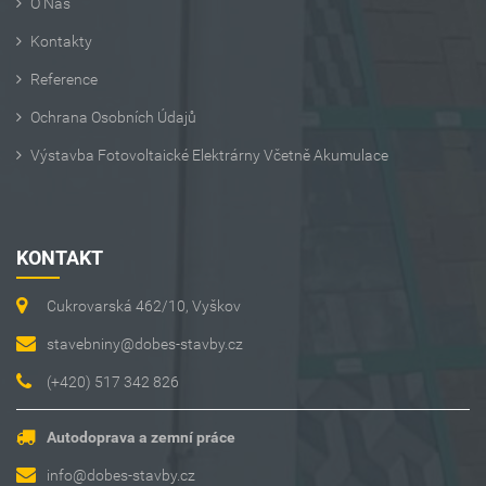
O Nás
Kontakty
Reference
Ochrana Osobních Údajů
Výstavba Fotovoltaické Elektrárny Včetně Akumulace
KONTAKT
Cukrovarská 462/10, Vyškov
stavebniny@dobes-stavby.cz
(+420) 517 342 826
Autodoprava a zemní práce
info@dobes-stavby.cz