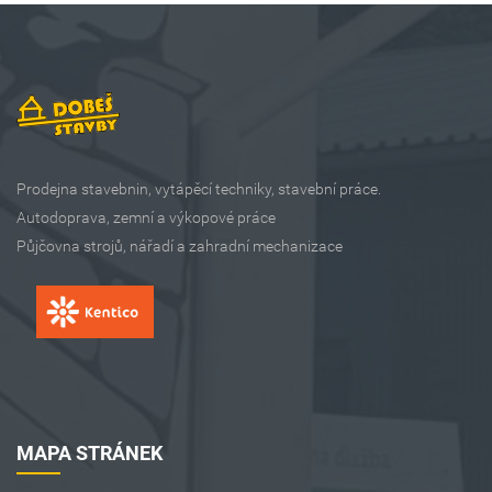
Prodejna stavebnin, vytápěcí techniky, stavební práce.
Autodoprava, zemní a výkopové práce
Půjčovna strojů, nářadí a zahradní mechanizace
MAPA STRÁNEK