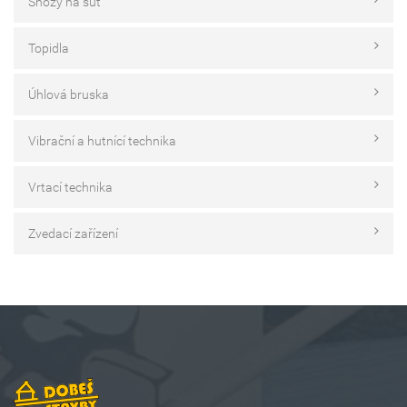
Shozy na suť
Topidla
Úhlová bruska
Vibrační a hutnící technika
Vrtací technika
Zvedací zařízení