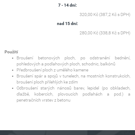
7 - 14 dní:
320,00 Kč (387,2 Kč s DPH)
nad 15 dní:
280,00 Kč (338,8 Kč s DPH)
Použití
Broušení betonových ploch, po odstranění bednění,
pohledových a podlahových ploch, schodnic, balkónů
Předbroušení ploch z umělého kamene
Broušení spár a spojů v tunelech, na mostních konstrukcích,
broušení ploch přilehlých ke zdím
Odbroušení starých nánosů barev, lepidel (po obkladech,
dlažbě, kobercích, plovoucích podlahách a pod.) a
penetračních vrstev z betonu