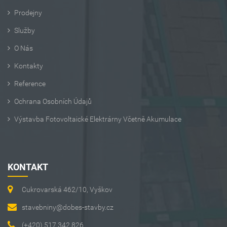
Prodejny
Služby
O Nás
Kontakty
Reference
Ochrana Osobních Údajů
Výstavba Fotovoltaické Elektrárny Včetně Akumulace
KONTAKT
Cukrovarská 462/10, Vyškov
stavebniny@dobes-stavby.cz
(+420) 517 342 826