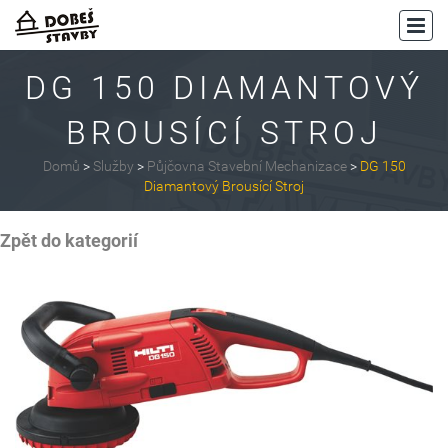
DG 150 DIAMANTOVÝ
BROUSÍCÍ STROJ
Domů
>
Služby
>
Půjčovna Stavební Mechanizace
>
DG 150
Diamantový Brousící Stroj
Zpět do kategorií