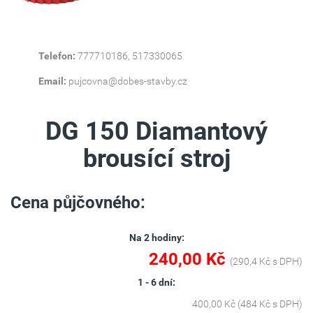
Telefon:
777710186, 517330065
Email:
pujcovna@dobes-stavby.cz
DG 150 Diamantový
brousící stroj
Cena půjčovného:
Na 2 hodiny:
240,00 Kč
(290,4 Kč s DPH)
1 - 6 dní:
400,00 Kč (484 Kč s DPH)