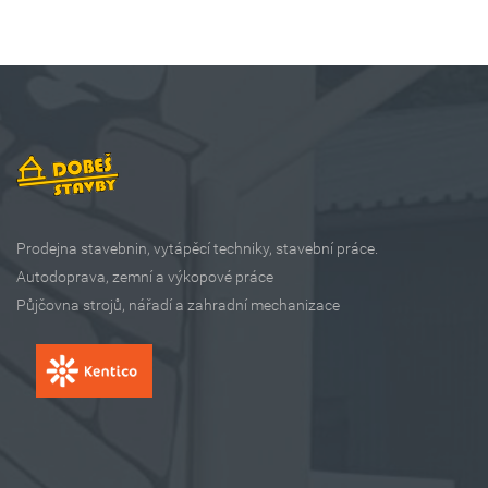
Prodejna stavebnin, vytápěcí techniky, stavební práce.
Autodoprava, zemní a výkopové práce
Půjčovna strojů, nářadí a zahradní mechanizace