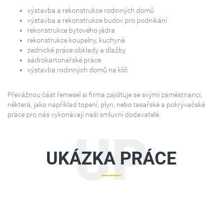
výstavba a rekonstrukce rodinných domů
výstavba a rekonstrukce budov pro podnikání
rekonstrukce bytového jádra
rekonstrukce koupelny, kuchyně
zednické práce obklady a dlažby
sádrokartonářské práce
výstavba rodinných domů na klíč
Převážnou část řemesel si firma zajišťuje se svými zaměstnanci,
některá, jako například topení, plyn, nebo tesařské a pokrývačské
práce pro nás vykonávají naši smluvní dodavatelé.
UP
UKÁZKA PRÁCE