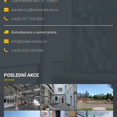
Cukrovarská 462/10, Vyškov
stavebniny@dobes-stavby.cz
(+420) 517 342 826
Autodoprava a zemní práce
info@dobes-stavby.cz
(+420) 605 263 844
POSLEDNÍ AKCE